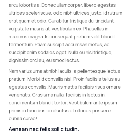
arcu lobortis a. Donec ullamcorper, libero egestas
ultrices scelerisque, odio nibh ultrices justo, id rutrum
erat quam et odio. Curabitur tristique dui tincidunt,
vulputate mauris at, vestibulum ex. Phasellus in
maximus magna. In consequat pretium velit blandit
fermentum. Etiam suscipit accumsan metus, ac
suscipit enim sodales eget. Nulla eu nisi tristique,
dignissim orci eu, euismod lectus.
Nam varius urna at nibh iaculis, a pellentesque lectus
pretium. Morbi id convallis nisl. Proin facilisis tellus eu
egestas convallis. Mauris mattis facilisis risus ornare
venenatis. Cras urna nulla, facilisis in lectus in,
condimentum blandit tortor. Vestibulum ante ipsum
primis in faucibus orci luctus et ultrices posuere
cubilia curae!
Aenean nec felis sollicitudin: