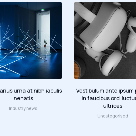
rius urna at nibh iaculis
Vestibulum ante ipsum 
nenatis
in faucibus orci luctu
ultrices
Industry news
Uncategorised