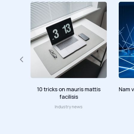
amet in
10 tricks on mauris mattis
Nam va
facilisis
Industry news