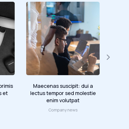
primis
Maecenas suscipit: dui a
Etia
s et
lectus tempor sed molestie
dolor e
enim volutpat
Company news