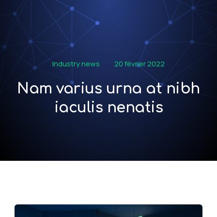
Industry news
20 février 2022
Nam varius urna at nibh
iaculis nenatis