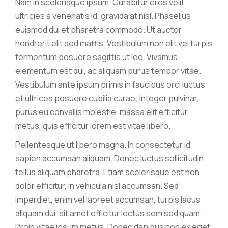
Nam in scelerisque ipsum. Curabitur eros velit,
ultricies a venenatis id, gravida at nisl. Phasellus
euismod dui et pharetra commodo. Ut auctor
hendrerit elit sed mattis. Vestibulum non elit vel turpis
fermentum posuere sagittis ut leo. Vivamus
elementum est dui, ac aliquam purus tempor vitae.
Vestibulum ante ipsum primis in faucibus orci luctus
et ultrices posuere cubilia curae; Integer pulvinar,
purus eu convallis molestie, massa elit efficitur
metus, quis efficitur lorem est vitae libero.
Pellentesque ut libero magna. In consectetur id
sapien accumsan aliquam. Donec luctus sollicitudin
tellus aliquam pharetra. Etiam scelerisque est non
dolor efficitur, in vehicula nisl accumsan. Sed
imperdiet, enim vel laoreet accumsan, turpis lacus
aliquam dui, sit amet efficitur lectus sem sed quam.
Proin vitae ipsum metus. Donec dapibus non ex eget